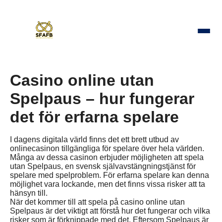
Casino online utan
Spelpaus – hur fungerar
det för erfarna spelare
I dagens digitala värld finns det ett brett utbud av
onlinecasinon tillgängliga för spelare över hela världen.
Många av dessa casinon erbjuder möjligheten att spela
utan Spelpaus, en svensk självavstängningstjänst för
spelare med spelproblem. För erfarna spelare kan denna
möjlighet vara lockande, men det finns vissa risker att ta
hänsyn till.
När det kommer till att spela på casino online utan
Spelpaus är det viktigt att förstå hur det fungerar och vilka
risker som är förknippade med det. Eftersom Spelpaus är